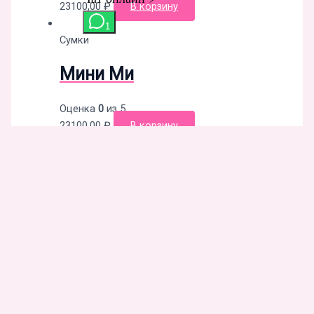
23100,00
₽
В корзину
Сумки
Мини Ми
Оценка
0
из 5
23100,00
₽
В корзину
Публичная оферта
. OMM's © 2026 Браслеты, Сумки, Ремни
Ручной Работы