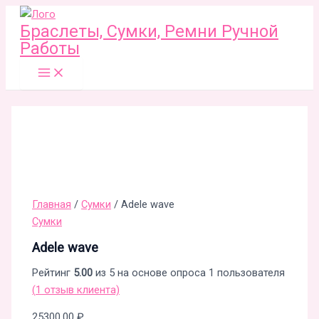
Main
Количество
Перейти
Menu
товара
к
Браслеты, Сумки, Ремни Ручной
Adele
содержимому
Работы
wave
Главная
/
Сумки
/ Adele wave
Сумки
Adele wave
Рейтинг
5.00
из 5 на основе опроса
1
пользователя
(
1
отзыв клиента)
25300,00
₽