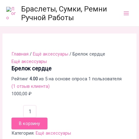
Количество
Перейти
Main
Браслеты, Сумки, Ремни
товара
к
Брелок
Ручной Работы
Men
содержимому
сердце
Главная
/
Ещё аксессуары
/ Брелок сердце
Ещё аксессуары
Брелок сердце
Рейтинг
4.00
из 5 на основе опроса
1
пользователя
(
1
отзыв клиента)
1000,00
₽
В корзину
Категория:
Ещё аксессуары